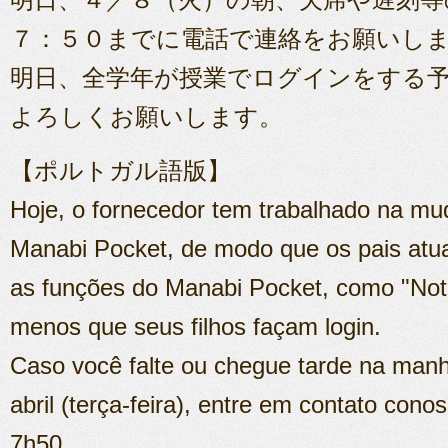
７：５０までに電話で連絡をお願いし
明日、全学年が授業でログインをする
よろしくお願いします。
【ポルトガル語版】
Hoje, o fornecedor tem trabalhado na mu
Manabi Pocket, de modo que os pais at
as funções do Manabi Pocket, como "Noti
menos que seus filhos façam login.
Caso você falte ou chegue tarde na man
abril (terça-feira), entre em contato cono
7h50.