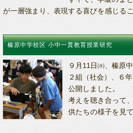
が一層強まり、表現する喜びを感じる
榛原中学校区 小中一貫教育授業研究
９月11日㈬、榛原
２組（社会）、６年
公開しました。
考えを聴き合って
供たちの様子を見