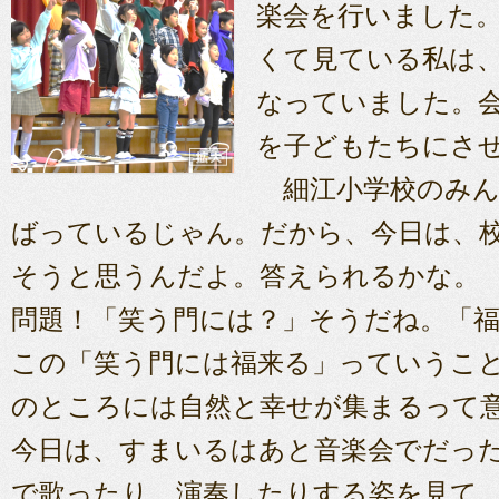
楽会を行いました
くて見ている私は
なっていました。
を子どもたちにさ
細江小学校のみん
ばっているじゃん。だから、今日は、
そうと思うんだよ。答えられるかな。
問題！「笑う門には？」そうだね。「
この「笑う門には福来る」っていうこ
のところには自然と幸せが集まるって
今日は、すまいるはあと音楽会でだっ
で歌ったり、演奏したりする姿を見て