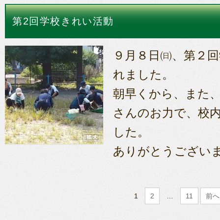
第2回学校きれい活動
９月８日㈰、第２
れました。
朝早くから、また
さんのお力で、校
した。
ありがとうござい
1
2
…
11
前へ