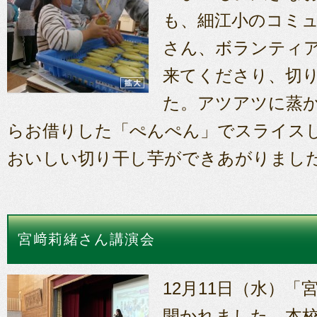
も、細江小のコミ
さん、ボランティ
来てくださり、切
た。アツアツに蒸
らお借りした「ぺんぺん」でスライス
おいしい切り干し芋ができあがりまし
宮﨑莉緒さん講演会
12月11日（水）
開かれました。本