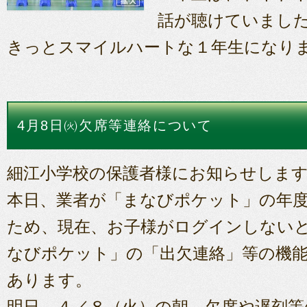
話が聴けていまし
きっとスマイルハートな１年生になり
4月8日㈫欠席等連絡について
細江小学校の保護者様にお知らせしま
本日、業者が「まなびポケット」の年
ため、現在、お子様がログインしない
なびポケット」の「出欠連絡」等の機
あります。
明日、４／８（火）の朝、欠席や遅刻等