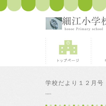
トップペ
学校だより１２月号
news